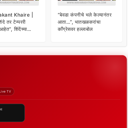
kant Khaire |
“बेवडा कंपनीचे भले केल्यानंतर
दे तर टेम्पररी
आता…”, भातखळकरांचा
आहेत”, शिंदेंच्या
काँग्रेसवर हल्लाबोल
रकांत खैरेंचा टोला
Live TV
HE