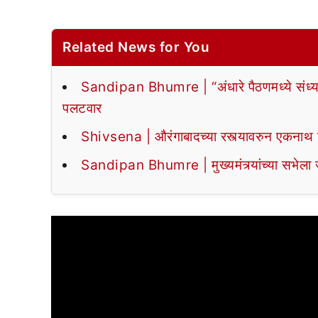
Related News for You
Sandipan Bhumre | “अंधारे पैठणमध्ये संध्याकाळ
पलटवार
Shivsena | औरंगाबादच्या रस्त्यावरुन एकनाथ शि
Sandipan Bhumre | मुख्यमंत्र्यांच्या सभेला जम