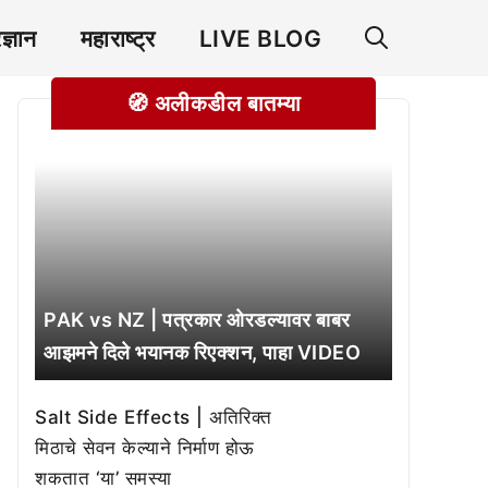
रज्ञान
महाराष्ट्र
LIVE BLOG
🧭 अलीकडील बातम्या
PAK vs NZ | पत्रकार ओरडल्यावर बाबर
आझमने दिले भयानक रिएक्शन, पाहा VIDEO
Salt Side Effects | अतिरिक्त
मिठाचे सेवन केल्याने निर्माण होऊ
शकतात ‘या’ समस्या