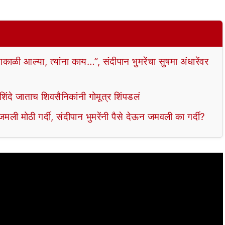
ी आल्या, त्यांना काय…”, संदीपान भुमरेंचा सुषमा अंधारेंवर
ंदे जाताच शिवसैनिकांनी गोमूत्र शिंपडलं
ली मोठी गर्दी, संदीपान भुमरेंनी पैसे देऊन जमवली का गर्दी?