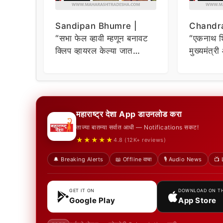
Sandipan Bhumre |
Chandra
“सभा फेल व्हावी म्हणून बनावट
“एकनाथ शिं
क्लिप व्हायरल केल्या जात
मुख्यमंत्री 
असून…”, संदीपान भुमरेंचं
सभेवर चंद्
प्रत्युत्तर
महाराष्ट्र देशा App डाउनलोड करा
ताज्या बातम्या सर्वात आधी — Notifications सकट!
★★★★★
4.8 (12K+ reviews)
🔔 Breaking Alerts
📖 Offline वाचा
🎙️ Audio News
📺 
GET IT ON
DOWNLOAD ON T
Google Play
App Store