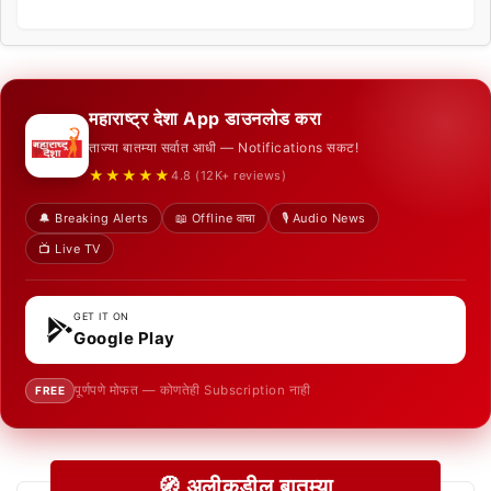
महाराष्ट्र देशा App डाउनलोड करा
ताज्या बातम्या सर्वात आधी — Notifications सकट!
★★★★★
4.8 (12K+ reviews)
🔔 Breaking Alerts
📖 Offline वाचा
🎙️ Audio News
📺 Live TV
GET IT ON
Google Play
पूर्णपणे मोफत — कोणतेही Subscription नाही
FREE
🧭 अलीकडील बातम्या