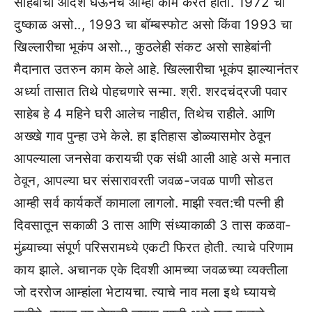
साहेबांचा आदर्श घेऊनच आम्ही काम करत होतो. 1972 चा
दुष्काळ असो.., 1993 चा बॉम्बस्फोट असो किंवा 1993 चा
खिल्लारीचा भूकंप असो.., कुठलेही संकट असो साहेबांनी
मैदानात उतरुन काम केले आहे. खिल्लारीचा भूकंप झाल्यानंतर
अर्ध्या तासात तिथे पोहचणारे सन्मा. श्री. शरदचंद्रजी पवार
साहेब हे 4 महिने घरी आलेच नाहीत, तिथेच राहीले. आणि
अख्खे गाव पुन्हा उभे केले. हा इतिहास डोळ्यासमोर ठेवून
आपल्याला जनसेवा करायची एक संधी आली आहे असे मनात
ठेवून, आपल्या घर संसारावरती जवळ-जवळ पाणी सोडत
आम्ही सर्व कार्यकर्ते कामाला लागलो. माझी स्वत:ची पत्नी ही
दिवसातून सकाळी 3 तास आणि संध्याकाळी 3 तास कळवा-
मुंब्र्याच्या संपूर्ण परिसरामध्ये एकटी फिरत होती. त्याचे परिणाम
काय झाले. अचानक एके दिवशी आमच्या जवळच्या व्यक्तीला
जो दररोज आम्हांला भेटायचा. त्याचे नाव मला इथे घ्यायचे