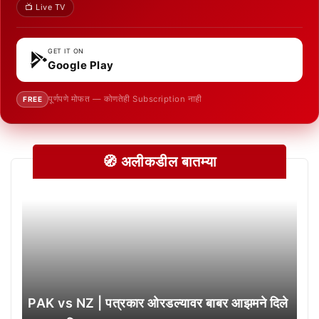
📺 Live TV
GET IT ON
Google Play
पूर्णपणे मोफत — कोणतेही Subscription नाही
FREE
🧭 अलीकडील बातम्या
PAK vs NZ | पत्रकार ओरडल्यावर बाबर आझमने दिले