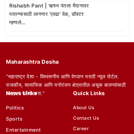
Rishabh Pant | ऋषभ पंतला मैदानावर
परतण्यासाठी लागणार ‘एवढा’ वेळ, डॉक्टर
म्हणाले…
Maharashtra Desha
"महाराष्ट्र देशा - विश्वसनीय आणि वेगवान मराठी न्यूज पोर्टल.
राजकीय, सामाजिक आणि मनोरंजन क्षेत्रातील अचूक बातम्यांसाठी
News Links
Quick Links
आम्हाला फॉलो करा."
Politics
About Us
Contact Us
Sports
Career
Entertainment