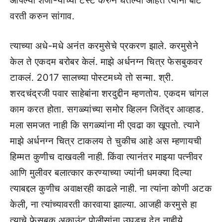
आपल्या शेजा-यांच्या टेस्ट करुन घेतल्या आहेत त्यांनी बोट
वरती करुन सांगाव.
त्याच्या अधे-मधे अनंत करमुसेचे प्रकरण झाले. करमुसेने
केल ते एकदम बरोबर केलं. माझे अर्धनग्न चित्र फेसबुकवर
टाकलं. 2017 सालच्या पोस्टमध्ये तो सन्मा. श्री.
शरदचंद्रजी पवार साहेबांना शरदुद्दीन म्हणतोय. एकदम चांगल
काम करत होता. सगळ्यांच्या समोर व्हिलन जितेंद्र आव्हाड.
मला समजत नाही कि सगळ्यांना मी एवढा का खूपतो. त्याने
माझे अर्धनग्न चित्र टाकलय ते चुकीच आहे अस म्हणायची
हिम्मत कुणीच दाखवली नाही. किंवा त्यानंतर माझ्या पत्नीवर
आणि मुलीवर बलात्कार करण्याच्या ज्यांनी धमक्या दिल्या
त्याबद्दल कुणीच अवाक्षरही काढले नाही. ना त्यांना कोणी अटक
केली, ना त्यांच्यावरती कारवाया झाल्या. आजही करमुसे हा
त्याचे फेसबुक अकाउंट पोलीसांना उघडूच देत नाहीये.