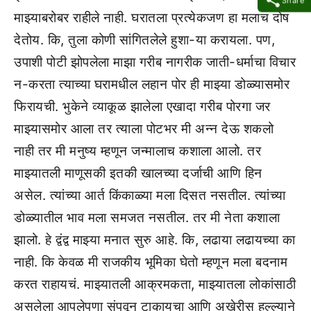
Share
माझ्याबरोबर राहीले नाही. घरातला प्रत्येकजण हा मलाच दोष
देतोय. कि, तुला कोणी सांगितलेले हुशा-या करायला. पण,
उपाशी पोटी झोपलेला माझा गरीब नागरीक जाती-धर्माचा विचार
न-करता त्याच्या घरामधील लहान पोर ही माझ्या डोळ्यासमोर
फिरायची. भुकेने व्याकूळ झालेला एखादा गरीब पोरगा जर
माझ्यासमोर आला तर त्याला पोटभर मी अन्न देऊ शकलो
नाही तर मी मनुष्य म्हणून जन्मालाच कशाला आलो. तर
माझ्यातली माणूसकी इतकी खालच्या दर्जाची आणि हिन
असेल. त्यांच्या आर्त किंकाळ्या मला दिसत नसतील. त्यांच्या
डोळ्यातील भाव मला समजत नसतील. तर मी नेता कशाला
झालो. हे द्वंद्व माझ्या मनात सुरु आहे. कि, लढाया लढायच्या का
नाही. कि केवळ मी राजकीय भूमिका घेतो म्हणून मला बदनाम
करत राहायचं. माझ्यातली आक्रमकता, माझ्यातला लोकांसाठी
असलेला आपलेपणा संपवून टाकायचा आणि अखेरीस हल्ल्याने