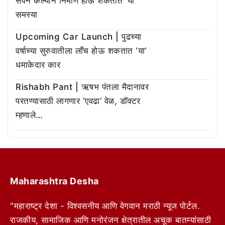
सेवन केल्याने निर्माण होऊ शकतात ‘या’
समस्या
Upcoming Car Launch | पुढच्या
वर्षाच्या सुरुवातीला लाँच होऊ शकतात ‘या’
धमाकेदार कार
Rishabh Pant | ऋषभ पंतला मैदानावर
परतण्यासाठी लागणार ‘एवढा’ वेळ, डॉक्टर
म्हणाले…
Maharashtra Desha
"महाराष्ट्र देशा - विश्वसनीय आणि वेगवान मराठी न्यूज पोर्टल.
राजकीय, सामाजिक आणि मनोरंजन क्षेत्रातील अचूक बातम्यांसाठी