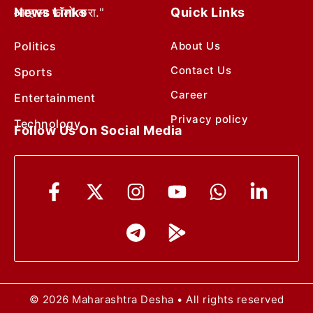
News Links
Quick Links
आम्हाला फॉलो करा."
Politics
About Us
Contact Us
Sports
Career
Entertainment
Privacy policy
Technology
Follow Us On Social Media
© 2026 Maharashtra Desha • All rights reserved