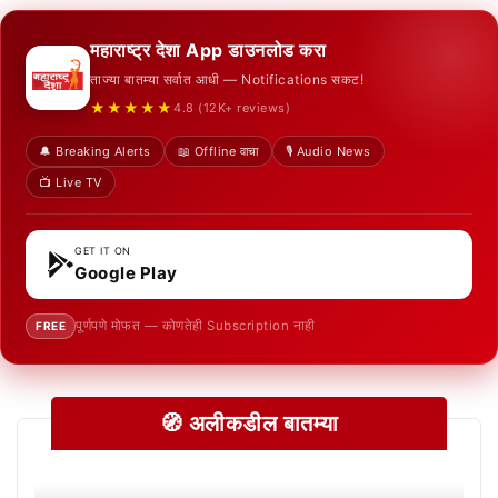
महाराष्ट्र देशा App डाउनलोड करा
ताज्या बातम्या सर्वात आधी — Notifications सकट!
★★★★★
4.8 (12K+ reviews)
🔔 Breaking Alerts
📖 Offline वाचा
🎙️ Audio News
📺 Live TV
GET IT ON
Google Play
पूर्णपणे मोफत — कोणतेही Subscription नाही
FREE
🧭 अलीकडील बातम्या