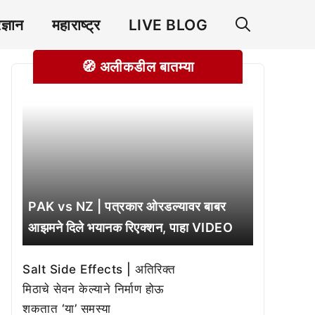
रज्ञान
महाराष्ट्र
LIVE BLOG
🧭 अलीकडील बातम्या
PAK vs NZ | पत्रकार ओरडल्यावर बाबर
आझमने दिले भयानक रिएक्शन, पाहा VIDEO
Salt Side Effects | अतिरिक्त
मिठाचे सेवन केल्याने निर्माण होऊ
शकतात ‘या’ समस्या