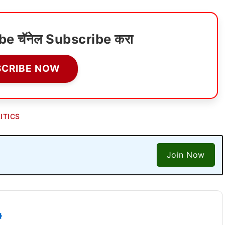
ube चॅनेल Subscribe करा
SCRIBE NOW
ITICS
Join Now