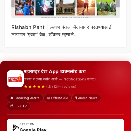
Rishabh Pant | ऋषभ पंतला मैदानावर परतण्यासाठी
लागणार ‘एवढा’ वेळ, डॉक्टर म्हणाले…
महाराष्ट्र देशा App डाउनलोड करा
ताज्या बातम्या सर्वात आधी — Notifications सकट!
★★★★★
4.8 (12K+ reviews)
🔔 Breaking Alerts
📖 Offline वाचा
🎙️ Audio News
📺 Live TV
GET IT ON
Google Play