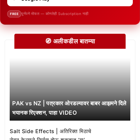
पूर्णपणे मोफत — कोणतेही Subscription नाही
FREE
🧭 अलीकडील बातम्या
PAK vs NZ | पत्रकार ओरडल्यावर बाबर आझमने दिले
भयानक रिएक्शन, पाहा VIDEO
Salt Side Effects | अतिरिक्त मिठाचे