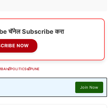
ube चॅनेल Subscribe करा
SCRIBE NOW
BAI
POLITICS
PUNE
Join Now