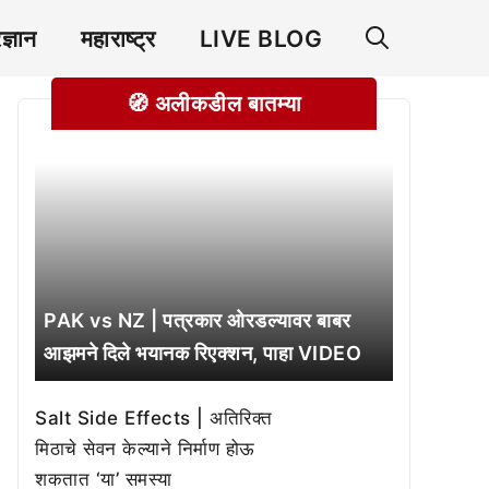
रज्ञान
महाराष्ट्र
LIVE BLOG
🧭 अलीकडील बातम्या
PAK vs NZ | पत्रकार ओरडल्यावर बाबर
आझमने दिले भयानक रिएक्शन, पाहा VIDEO
Salt Side Effects | अतिरिक्त
मिठाचे सेवन केल्याने निर्माण होऊ
शकतात ‘या’ समस्या