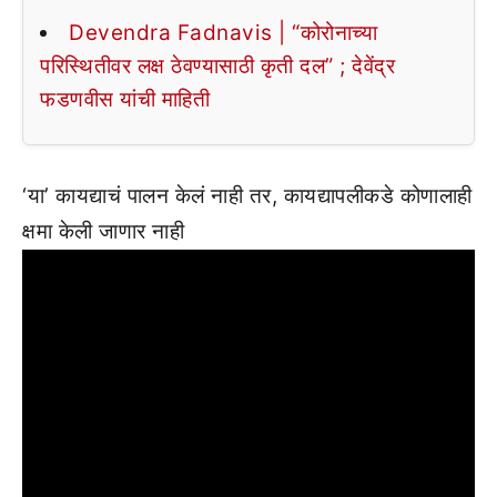
Devendra Fadnavis | “कोरोनाच्या
परिस्थितीवर लक्ष ठेवण्यासाठी कृती दल” ; देवेंद्र
फडणवीस यांची माहिती
‘या’ कायद्याचं पालन केलं नाही तर, कायद्यापलीकडे कोणालाही
क्षमा केली जाणार नाही