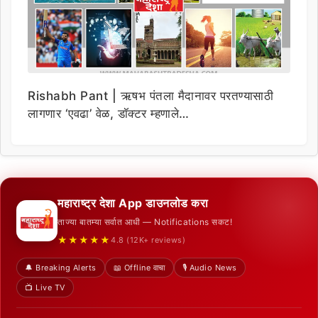
Rishabh Pant | ऋषभ पंतला मैदानावर परतण्यासाठी
लागणार ‘एवढा’ वेळ, डॉक्टर म्हणाले…
महाराष्ट्र देशा App डाउनलोड करा
ताज्या बातम्या सर्वात आधी — Notifications सकट!
★★★★★
4.8 (12K+ reviews)
🔔 Breaking Alerts
📖 Offline वाचा
🎙️ Audio News
📺 Live TV