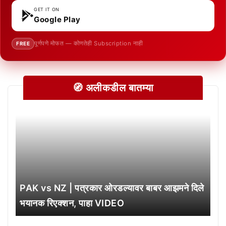
GET IT ON
Google Play
पूर्णपणे मोफत — कोणतेही Subscription नाही
FREE
🧭 अलीकडील बातम्या
PAK vs NZ | पत्रकार ओरडल्यावर बाबर आझमने दिले
भयानक रिएक्शन, पाहा VIDEO