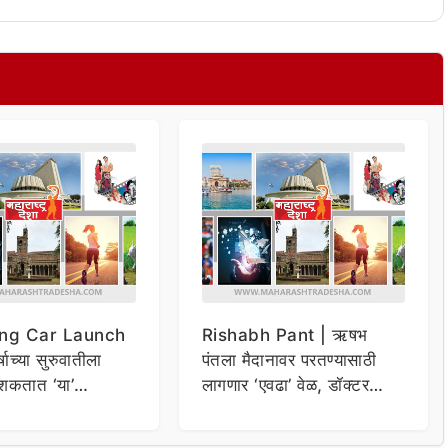
ng Car Launch
Rishabh Pant | ऋषभ
र्षाच्या सुरुवातीला
पंतला मैदानावर परतण्यासाठी
शकतात ‘या’
लागणार ‘एवढा’ वेळ, डॉक्टर
कार
म्हणाले…