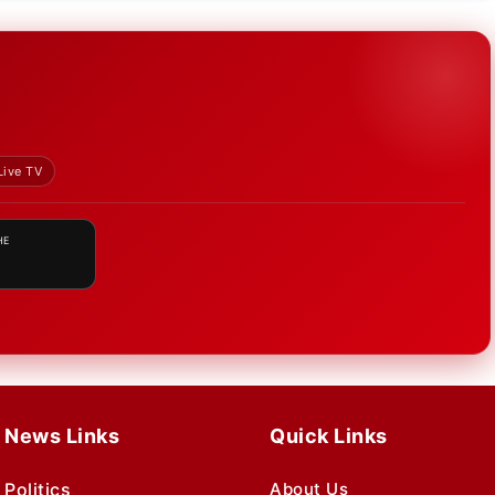
Live TV
HE
News Links
Quick Links
Politics
About Us