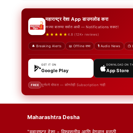
महाराष्ट्र देशा App डाउनलोड करा
ताज्या बातम्या सर्वात आधी — Notifications सकट!
★★★★★
4.8 (12K+ reviews)
🔔 Breaking Alerts
📖 Offline वाचा
🎙️ Audio News
📺 
GET IT ON
DOWNLOAD ON T
Google Play
App Store
पूर्णपणे मोफत — कोणतेही Subscription नाही
FREE
Maharashtra Desha
"महाराष्ट्र देशा - विश्वसनीय आणि वेगवान मराठी