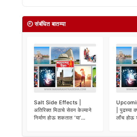
🕘 संबंधित बातम्या
Salt Side Effects |
Upcomi
अतिरिक्त मिठाचे सेवन केल्याने
| पुढच्या व
निर्माण होऊ शकतात ‘या’
लाँच होऊ 
समस्या
धमाकेदार 