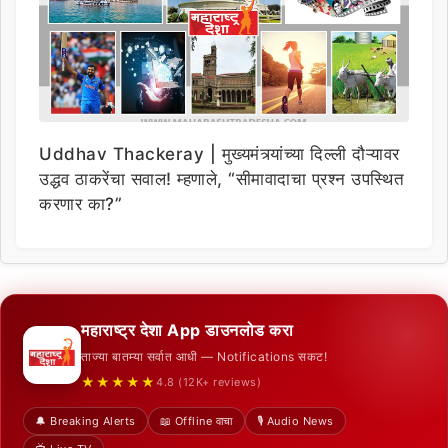
Uddhav Thackeray | मुख्यमंत्र्यांच्या दिल्ली दौऱ्यावर
उद्धव ठाकरेंचा सवाल! म्हणाले, “सीमावादाचा प्रश्न उपस्थित
करणार का?”
महाराष्ट्र देशा App डाउनलोड करा
ताज्या बातम्या सर्वात आधी — Notifications सकट!
★★★★★
4.8 (12K+ reviews)
🔔 Breaking Alerts
📖 Offline वाचा
🎙️ Audio News