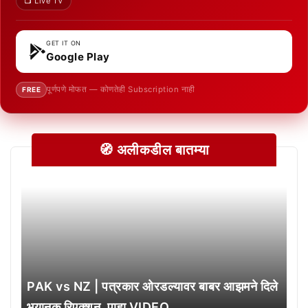
📺 Live TV
GET IT ON
Google Play
पूर्णपणे मोफत — कोणतेही Subscription नाही
FREE
🧭 अलीकडील बातम्या
PAK vs NZ | पत्रकार ओरडल्यावर बाबर आझमने दिले
भयानक रिएक्शन, पाहा VIDEO