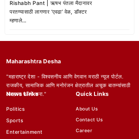
Rishabh Pant | ऋषभ पंतला मैदानावर
परतण्यासाठी लागणार ‘एवढा’ वेळ, डॉक्टर
म्हणाले…
Maharashtra Desha
"महाराष्ट्र देशा - विश्वसनीय आणि वेगवान मराठी न्यूज पोर्टल.
राजकीय, सामाजिक आणि मनोरंजन क्षेत्रातील अचूक बातम्यांसाठी
News Links
Quick Links
आम्हाला फॉलो करा."
Politics
About Us
Contact Us
Sports
Career
Entertainment