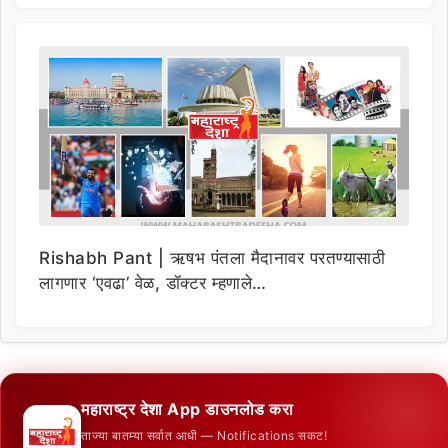
Rishabh Pant | ऋषभ पंतला मैदानावर परतण्यासाठी
लागणार ‘एवढा’ वेळ, डॉक्टर म्हणाले…
महाराष्ट्र देशा App डाउनलोड करा
ताज्या बातम्या सर्वात आधी — Notifications सकट!