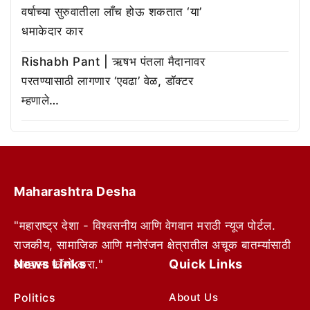
वर्षाच्या सुरुवातीला लाँच होऊ शकतात ‘या’
धमाकेदार कार
Rishabh Pant | ऋषभ पंतला मैदानावर
परतण्यासाठी लागणार ‘एवढा’ वेळ, डॉक्टर
म्हणाले…
Maharashtra Desha
"महाराष्ट्र देशा - विश्वसनीय आणि वेगवान मराठी न्यूज पोर्टल.
राजकीय, सामाजिक आणि मनोरंजन क्षेत्रातील अचूक बातम्यांसाठी
News Links
Quick Links
आम्हाला फॉलो करा."
Politics
About Us