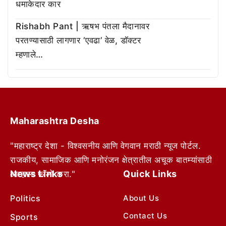
धमाकेदार कार
Rishabh Pant | ऋषभ पंतला मैदानावर
परतण्यासाठी लागणार ‘एवढा’ वेळ, डॉक्टर
म्हणाले…
Maharashtra Desha
"महाराष्ट्र देशा - विश्वसनीय आणि वेगवान मराठी न्यूज पोर्टल.
राजकीय, सामाजिक आणि मनोरंजन क्षेत्रातील अचूक बातम्यांसाठी
News Links
Quick Links
आम्हाला फॉलो करा."
Politics
About Us
Contact Us
Sports