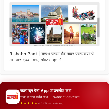
Rishabh Pant | ऋषभ पंतला मैदानावर परतण्यासाठी
लागणार ‘एवढा’ वेळ, डॉक्टर म्हणाले…
महाराष्ट्र देशा App डाउनलोड करा
ताज्या बातम्या सर्वात आधी — Notifications सकट!
★★★★★
4.8 (12K+ reviews)