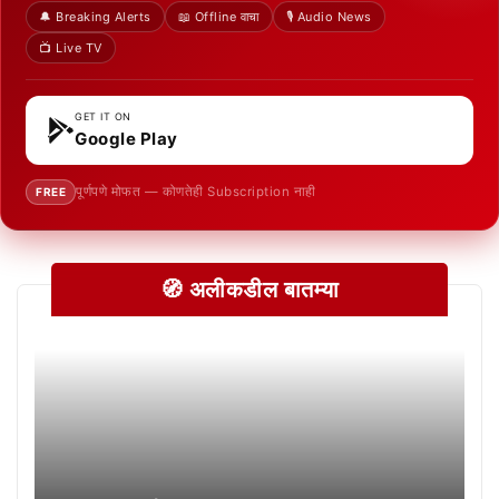
🔔 Breaking Alerts
📖 Offline वाचा
🎙️ Audio News
📺 Live TV
GET IT ON
Google Play
पूर्णपणे मोफत — कोणतेही Subscription नाही
FREE
🧭 अलीकडील बातम्या