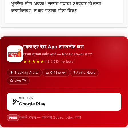
भुमरेंना मोठा धक्का! सरपंच पदाचा उमेदवार तिसऱ्या
क्रमांकावर, ठाकरे गटाचा मोठा विजय
महाराष्ट्र देशा App डाउनलोड करा
ताज्या बातम्या सर्वात आधी — Notifications सकट!
★★★★★
4.8 (12K+ reviews)
🔔 Breaking Alerts
📖 Offline वाचा
🎙️ Audio News
📺 Live TV
GET IT ON
Google Play
पूर्णपणे मोफत — कोणतेही Subscription नाही
FREE