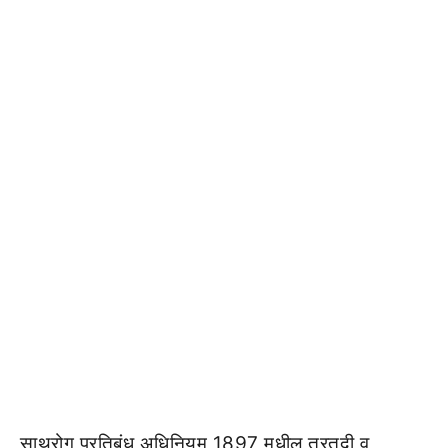
साथरोग प्रतिबंध अधिनियम 1897 मधील तरतुदी व