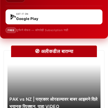
GET IT ON
Google Play
पूर्णपणे मोफत — कोणतेही Subscription नाही
FREE
🧭 अलीकडील बातम्या
PAK vs NZ | पत्रकार ओरडल्यावर बाबर आझमने दिले
भयानक रिएक्शन, पाहा VIDEO