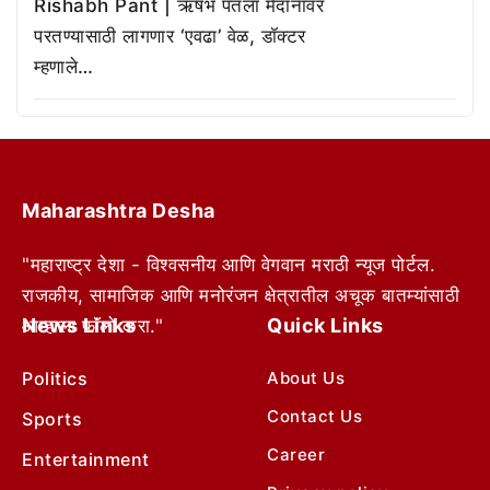
Rishabh Pant | ऋषभ पंतला मैदानावर
परतण्यासाठी लागणार ‘एवढा’ वेळ, डॉक्टर
म्हणाले…
Maharashtra Desha
"महाराष्ट्र देशा - विश्वसनीय आणि वेगवान मराठी न्यूज पोर्टल.
राजकीय, सामाजिक आणि मनोरंजन क्षेत्रातील अचूक बातम्यांसाठी
News Links
Quick Links
आम्हाला फॉलो करा."
Politics
About Us
Contact Us
Sports
Career
Entertainment