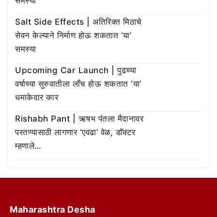
समस्या
Salt Side Effects | अतिरिक्त मिठाचे
सेवन केल्याने निर्माण होऊ शकतात ‘या’
समस्या
Upcoming Car Launch | पुढच्या
वर्षाच्या सुरुवातीला लाँच होऊ शकतात ‘या’
धमाकेदार कार
Rishabh Pant | ऋषभ पंतला मैदानावर
परतण्यासाठी लागणार ‘एवढा’ वेळ, डॉक्टर
म्हणाले…
Maharashtra Desha