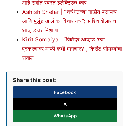
आहे सर्वात स्वस्त इलेक्ट्रिक कार
Ashish Shelar | “चर्चगेटच्या गाडीत बसायचं
आणि मुलुंड आलं का विचारायचं”; आशिष शेलारांचा
आव्हाडांवर निशाणा
Kirit Somaiya | “जितेंद्र आव्हाड ‘त्या’
प्रकरणावर माफी कधी मागणार?”; किरीट सोमय्यांचा
सवाल
Share this post:
Facebook
X
WhatsApp