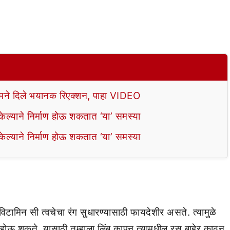
े दिले भयानक रिएक्शन, पाहा VIDEO
ल्याने निर्माण होऊ शकतात ‘या’ समस्या
ल्याने निर्माण होऊ शकतात ‘या’ समस्या
िटामिन सी त्वचेचा रंग सुधारण्यासाठी फायदेशीर असते. त्यामुळे
ोऊ शकते. यासाठी तुम्हाला लिंबू कापून त्यामधील रस बाहेर काढून