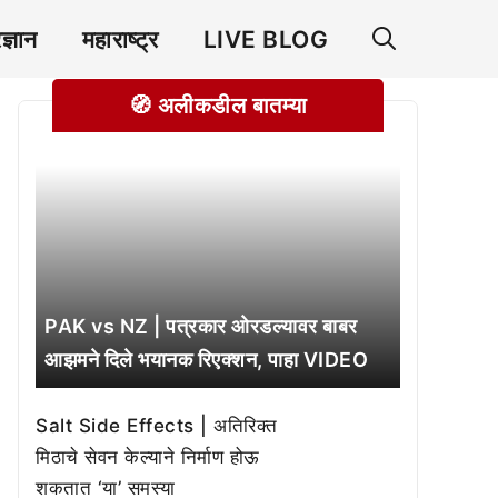
रज्ञान
महाराष्ट्र
LIVE BLOG
🧭 अलीकडील बातम्या
PAK vs NZ | पत्रकार ओरडल्यावर बाबर
आझमने दिले भयानक रिएक्शन, पाहा VIDEO
Salt Side Effects | अतिरिक्त
मिठाचे सेवन केल्याने निर्माण होऊ
शकतात ‘या’ समस्या