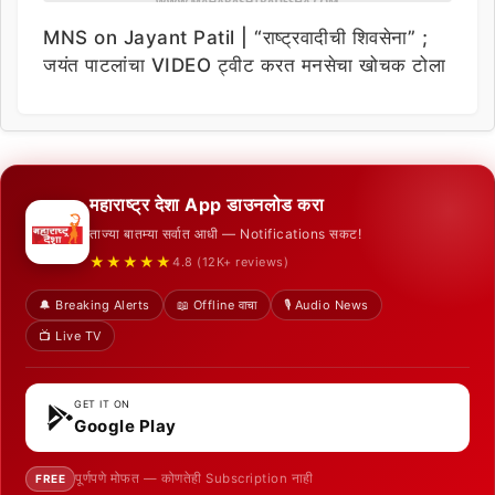
MNS on Jayant Patil | “राष्ट्रवादीची शिवसेना” ;
जयंत पाटलांचा VIDEO ट्वीट करत मनसेचा खोचक टोला
महाराष्ट्र देशा App डाउनलोड करा
ताज्या बातम्या सर्वात आधी — Notifications सकट!
★★★★★
4.8 (12K+ reviews)
🔔 Breaking Alerts
📖 Offline वाचा
🎙️ Audio News
📺 Live TV
GET IT ON
Google Play
पूर्णपणे मोफत — कोणतेही Subscription नाही
FREE