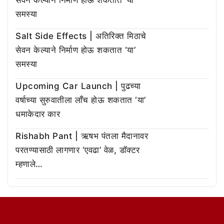
सेवन केल्याने निर्माण होऊ शकतात ‘या’
समस्या
Salt Side Effects | अतिरिक्त मिठाचे
सेवन केल्याने निर्माण होऊ शकतात ‘या’
समस्या
Upcoming Car Launch | पुढच्या
वर्षाच्या सुरुवातीला लाँच होऊ शकतात ‘या’
धमाकेदार कार
Rishabh Pant | ऋषभ पंतला मैदानावर
परतण्यासाठी लागणार ‘एवढा’ वेळ, डॉक्टर
म्हणाले…