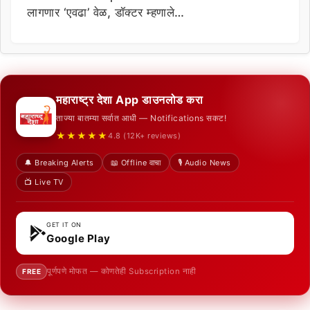
लागणार ‘एवढा’ वेळ, डॉक्टर म्हणाले…
महाराष्ट्र देशा App डाउनलोड करा
ताज्या बातम्या सर्वात आधी — Notifications सकट!
★★★★★
4.8 (12K+ reviews)
🔔 Breaking Alerts
📖 Offline वाचा
🎙️ Audio News
📺 Live TV
GET IT ON
Google Play
पूर्णपणे मोफत — कोणतेही Subscription नाही
FREE