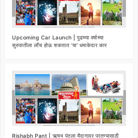
Upcoming Car Launch | पुढच्या वर्षाच्या
सुरुवातीला लाँच होऊ शकतात ‘या’ धमाकेदार कार
Rishabh Pant | ऋषभ पंतला मैदानावर परतण्यासाठी