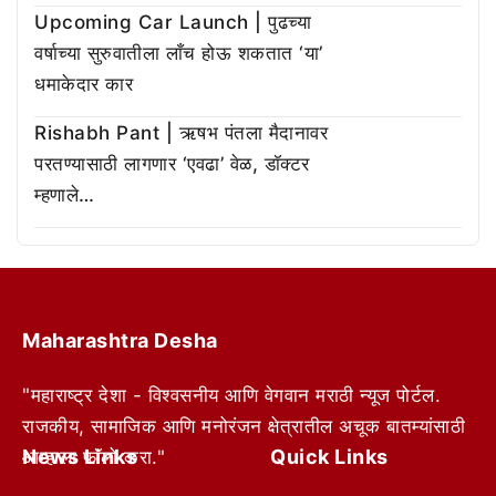
Upcoming Car Launch | पुढच्या
वर्षाच्या सुरुवातीला लाँच होऊ शकतात ‘या’
धमाकेदार कार
Rishabh Pant | ऋषभ पंतला मैदानावर
परतण्यासाठी लागणार ‘एवढा’ वेळ, डॉक्टर
म्हणाले…
Maharashtra Desha
"महाराष्ट्र देशा - विश्वसनीय आणि वेगवान मराठी न्यूज पोर्टल.
राजकीय, सामाजिक आणि मनोरंजन क्षेत्रातील अचूक बातम्यांसाठी
News Links
Quick Links
आम्हाला फॉलो करा."