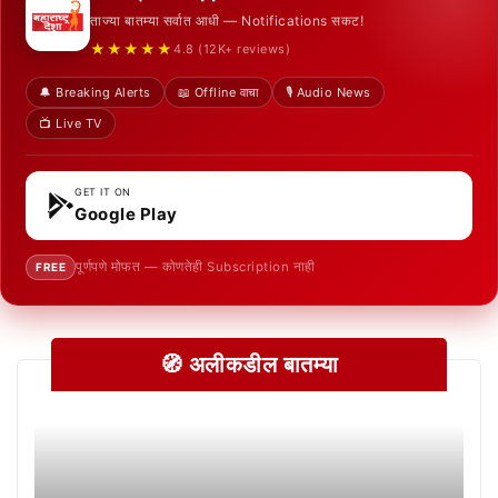
ताज्या बातम्या सर्वात आधी — Notifications सकट!
★★★★★
4.8 (12K+ reviews)
🔔 Breaking Alerts
📖 Offline वाचा
🎙️ Audio News
📺 Live TV
GET IT ON
Google Play
पूर्णपणे मोफत — कोणतेही Subscription नाही
FREE
🧭 अलीकडील बातम्या