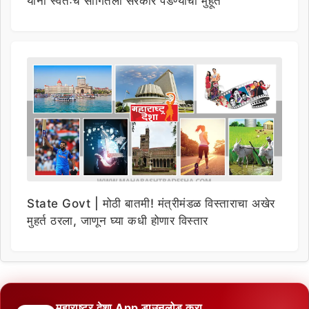
यांनी स्वतःच सांगितला सरकार पडण्याचा मुहूर्त
State Govt | मोठी बातमी! मंत्रीमंडळ विस्ताराचा अखेर
मुहर्त ठरला, जाणून घ्या कधी होणार विस्तार
महाराष्ट्र देशा App डाउनलोड करा