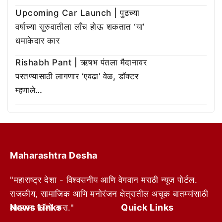
Upcoming Car Launch | पुढच्या
वर्षाच्या सुरुवातीला लाँच होऊ शकतात ‘या’
धमाकेदार कार
Rishabh Pant | ऋषभ पंतला मैदानावर
परतण्यासाठी लागणार ‘एवढा’ वेळ, डॉक्टर
म्हणाले…
Maharashtra Desha
"महाराष्ट्र देशा - विश्वसनीय आणि वेगवान मराठी न्यूज पोर्टल.
राजकीय, सामाजिक आणि मनोरंजन क्षेत्रातील अचूक बातम्यांसाठी
News Links
Quick Links
आम्हाला फॉलो करा."