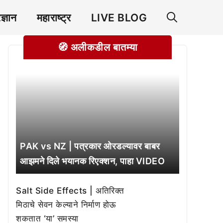
रज्ञान
महाराष्ट्र
LIVE BLOG
🧭 अलीकडील बातम्या
PAK vs NZ | पत्रकार ओरडल्यावर बाबर
आझमने दिले भयानक रिएक्शन, पाहा VIDEO
Salt Side Effects | अतिरिक्त
मिठाचे सेवन केल्याने निर्माण होऊ
शकतात ‘या’ समस्या