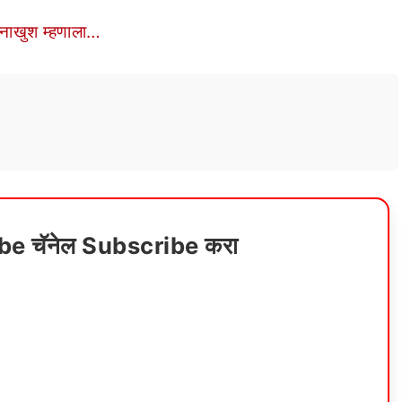
 नाखुश म्हणाला…
ube चॅनेल Subscribe करा