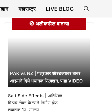
रज्ञान
महाराष्ट्र
LIVE BLOG
🧭 अलीकडील बातम्या
PAK vs NZ | पत्रकार ओरडल्यावर बाबर
आझमने दिले भयानक रिएक्शन, पाहा VIDEO
Salt Side Effects | अतिरिक्त
मिठाचे सेवन केल्याने निर्माण होऊ
शकतात ‘या’ समस्या