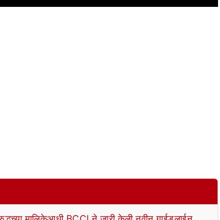
रुद्धच्या मालिकेआधी BCCI ने जारी केली नवीन गाईडलाईन