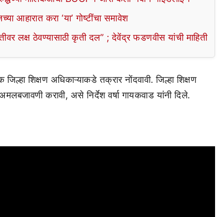
या आहारात करा ‘या’ गोष्टींचा समावेश
 लक्ष ठेवण्यासाठी कृती दल” ; देवेंद्र फडणवीस यांची माहिती
जिल्हा शिक्षण अधिकाऱ्याकडे तक्रार नोंदवावी. जिल्हा शिक्षण
मलबजावणी करावी, असे निर्देश वर्षा गायकवाड यांनी दिले.