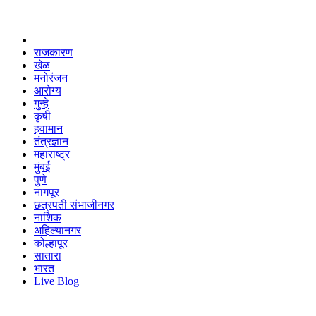
राजकारण
खेळ
मनोरंजन
आरोग्य
गुन्हे
कृषी
हवामान
तंत्रज्ञान
महाराष्ट्र
मुंबई
पुणे
नागपूर
छत्रपती संभाजीनगर
नाशिक
अहिल्यानगर
कोल्हापूर
सातारा
भारत
Live Blog