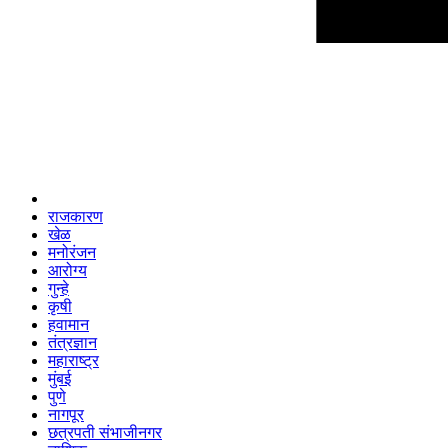
राजकारण
खेळ
मनोरंजन
आरोग्य
गुन्हे
कृषी
हवामान
तंत्रज्ञान
महाराष्ट्र
मुंबई
पुणे
नागपूर
छत्रपती संभाजीनगर