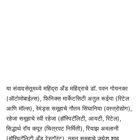
या संवादसेतूमध्ये महिंद्रा अँड महिंद्राचे डॉ. पवन गोयनका
(ऑटोमोबाईल्स), फिनिक्स मार्केटसिटी अतुल रूईया (रिटेल
आणि मॉल्स), रेमंड्स समूहाचे गौतम सिंघानिया (वस्त्रोद्योग),
रहेजा समूहाचे रवी रहेजा (हॉस्पिटॅलिटी, आयटी, रिटेल),
सिद्धार्थ रॉय कपूर (चित्रपट निर्मिती), रियाझ अमलानी
(हॉस्पिटॅलिटी अँड रेस्टॉरंट), नमन समूहाचे जयेश शाह