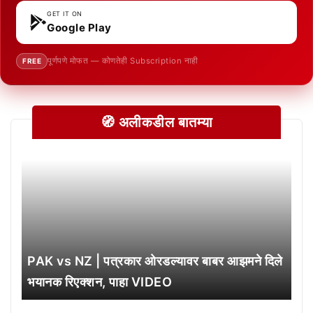
GET IT ON
Google Play
पूर्णपणे मोफत — कोणतेही Subscription नाही
FREE
🧭 अलीकडील बातम्या
PAK vs NZ | पत्रकार ओरडल्यावर बाबर आझमने दिले
भयानक रिएक्शन, पाहा VIDEO