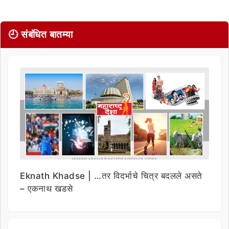
🕘 संबंधित बातम्या
Eknath Khadse | …तर विदर्भाचे चित्र बदलले असते
– एकनाथ खडसे