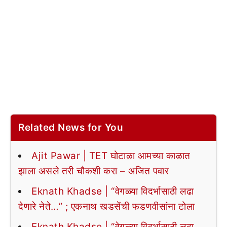
Related News for You
Ajit Pawar | TET घोटाळा आमच्या काळात
झाला असले तरी चौकशी करा – अजित पवार
Eknath Khadse | “वेगळ्या विदर्भासाठी लढा
देणारे नेते…” ; एकनाथ खडसेंची फडणवीसांना टोला
Eknath Khadse | “वेगळ्या विदर्भासाठी लढा