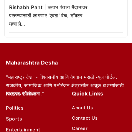
Rishabh Pant | ऋषभ पंतला मैदानावर
परतण्यासाठी लागणार ‘एवढा’ वेळ, डॉक्टर
म्हणाले…
Maharashtra Desha
"महाराष्ट्र देशा - विश्वसनीय आणि वेगवान मराठी न्यूज पोर्टल.
राजकीय, सामाजिक आणि मनोरंजन क्षेत्रातील अचूक बातम्यांसाठी
News Links
Quick Links
आम्हाला फॉलो करा."
Politics
About Us
Contact Us
Sports
Career
Entertainment