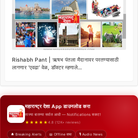
Rishabh Pant | ऋषभ पंतला मैदानावर परतण्यासाठी
लागणार ‘एवढा’ वेळ, डॉक्टर म्हणाले…
महाराष्ट्र देशा App डाउनलोड करा
ताज्या बातम्या सर्वात आधी — Notifications सकट!
★★★★★
4.8 (12K+ reviews)
🔔 Breaking Alerts
📖 Offline वाचा
🎙️ Audio News