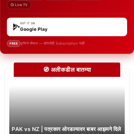
📺 Live TV
GET IT ON
Google Play
पूर्णपणे मोफत — कोणतेही Subscription नाही
FREE
🧭 अलीकडील बातम्या
PAK vs NZ | पत्रकार ओरडल्यावर बाबर आझमने दिले