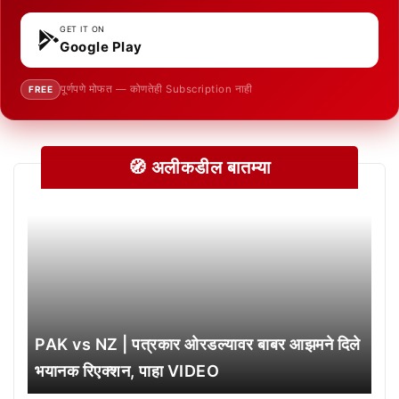
GET IT ON
Google Play
पूर्णपणे मोफत — कोणतेही Subscription नाही
FREE
🧭 अलीकडील बातम्या
PAK vs NZ | पत्रकार ओरडल्यावर बाबर आझमने दिले
भयानक रिएक्शन, पाहा VIDEO