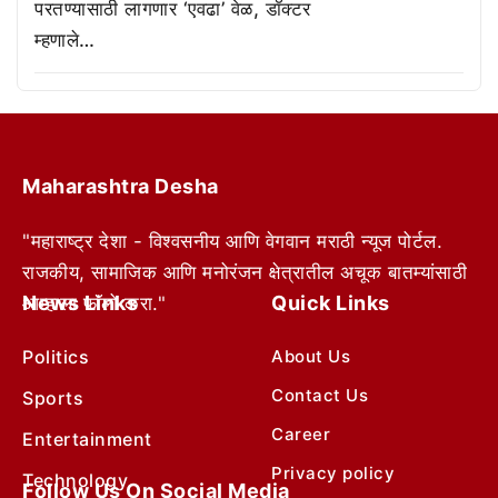
परतण्यासाठी लागणार ‘एवढा’ वेळ, डॉक्टर
म्हणाले…
Maharashtra Desha
"महाराष्ट्र देशा - विश्वसनीय आणि वेगवान मराठी न्यूज पोर्टल.
राजकीय, सामाजिक आणि मनोरंजन क्षेत्रातील अचूक बातम्यांसाठी
News Links
Quick Links
आम्हाला फॉलो करा."
Politics
About Us
Contact Us
Sports
Career
Entertainment
Privacy policy
Technology
Follow Us On Social Media