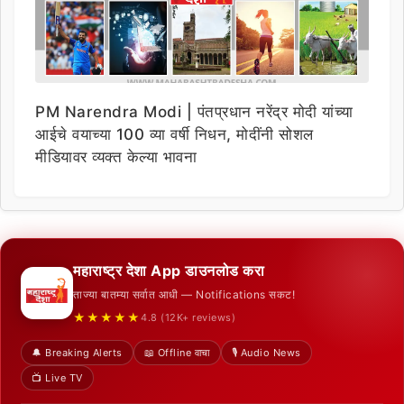
PM Narendra Modi | पंतप्रधान नरेंद्र मोदी यांच्या
आईचे वयाच्या 100 व्या वर्षी निधन, मोदींनी सोशल
मीडियावर व्यक्त केल्या भावना
महाराष्ट्र देशा App डाउनलोड करा
ताज्या बातम्या सर्वात आधी — Notifications सकट!
★★★★★
4.8 (12K+ reviews)
🔔 Breaking Alerts
📖 Offline वाचा
🎙️ Audio News
📺 Live TV