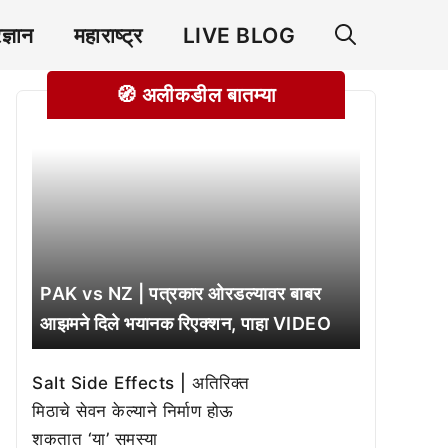
रज्ञान
महाराष्ट्र
LIVE BLOG
🧭 अलीकडील बातम्या
PAK vs NZ | पत्रकार ओरडल्यावर बाबर
आझमने दिले भयानक रिएक्शन, पाहा VIDEO
Salt Side Effects | अतिरिक्त
मिठाचे सेवन केल्याने निर्माण होऊ
शकतात ‘या’ समस्या