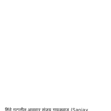
शिंदे गटातील आमदार संजय गायकवाड (Sanjay