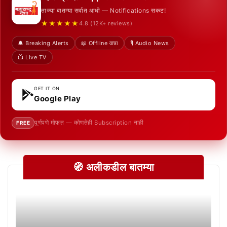
ताज्या बातम्या सर्वात आधी — Notifications सकट!
★★★★★
4.8 (12K+ reviews)
🔔 Breaking Alerts
📖 Offline वाचा
🎙️ Audio News
📺 Live TV
GET IT ON
Google Play
पूर्णपणे मोफत — कोणतेही Subscription नाही
FREE
🧭 अलीकडील बातम्या