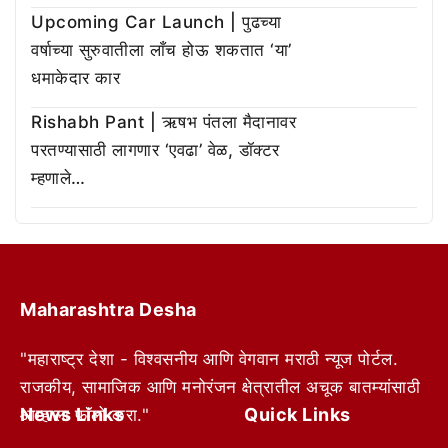
Upcoming Car Launch | पुढच्या
वर्षाच्या सुरुवातीला लाँच होऊ शकतात ‘या’
धमाकेदार कार
Rishabh Pant | ऋषभ पंतला मैदानावर
परतण्यासाठी लागणार ‘एवढा’ वेळ, डॉक्टर
म्हणाले…
Maharashtra Desha
"महाराष्ट्र देशा - विश्वसनीय आणि वेगवान मराठी न्यूज पोर्टल.
राजकीय, सामाजिक आणि मनोरंजन क्षेत्रातील अचूक बातम्यांसाठी
News Links
Quick Links
आम्हाला फॉलो करा."