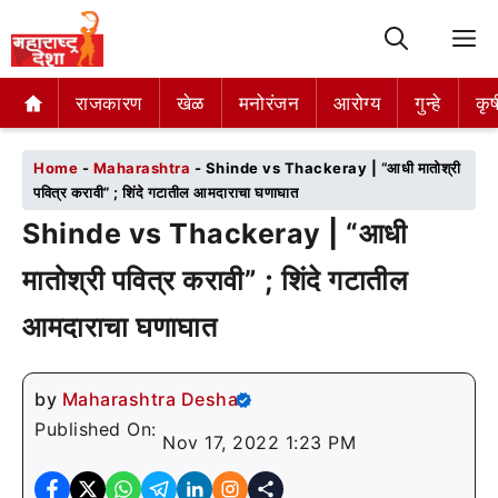
M
राजकारण
राजकारण
खेळ
खेळ
मनोरंजन
मनोरंजन
आरोग्य
आरोग्य
गुन्हे
गुन्हे
कृष
कृष
Home
-
Maharashtra
-
Shinde vs Thackeray | “आधी मातोश्री
पवित्र करावी” ; शिंदे गटातील आमदाराचा घणाघात
Shinde vs Thackeray | “आधी
मातोश्री पवित्र करावी” ; शिंदे गटातील
आमदाराचा घणाघात
by
Maharashtra Desha
Published On:
Nov 17, 2022 1:23 PM