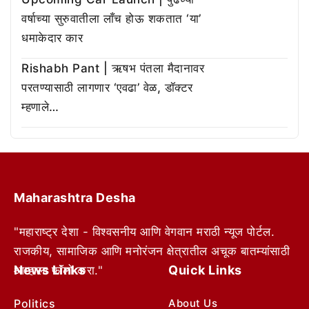
वर्षाच्या सुरुवातीला लाँच होऊ शकतात ‘या’
धमाकेदार कार
Rishabh Pant | ऋषभ पंतला मैदानावर
परतण्यासाठी लागणार ‘एवढा’ वेळ, डॉक्टर
म्हणाले…
Maharashtra Desha
"महाराष्ट्र देशा - विश्वसनीय आणि वेगवान मराठी न्यूज पोर्टल.
राजकीय, सामाजिक आणि मनोरंजन क्षेत्रातील अचूक बातम्यांसाठी
News Links
Quick Links
आम्हाला फॉलो करा."
Politics
About Us