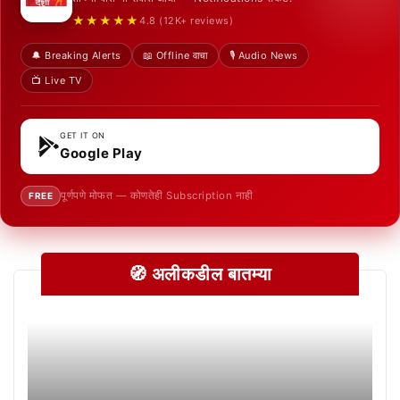
★★★★★
4.8 (12K+ reviews)
🔔 Breaking Alerts
📖 Offline वाचा
🎙️ Audio News
📺 Live TV
GET IT ON
Google Play
पूर्णपणे मोफत — कोणतेही Subscription नाही
FREE
🧭 अलीकडील बातम्या