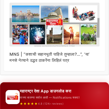
MNS | “कशाची सहानभूती पाहिजे तुम्हाला?…”, ‘या’
मनसे नेत्याने उद्धव ठाकरेंना लिहिलं पत्र
महाराष्ट्र देशा App डाउनलोड करा
ताज्या बातम्या सर्वात आधी — Notifications सकट!
★★★★★
4.8 (12K+ reviews)