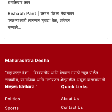
धमाकेदार कार
Rishabh Pant | ऋषभ पंतला मैदानावर
परतण्यासाठी लागणार ‘एवढा’ वेळ, डॉक्टर
म्हणाले…
Maharashtra Desha
"महाराष्ट्र देशा - विश्वसनीय आणि वेगवान मराठी न्यूज पोर्टल.
राजकीय, सामाजिक आणि मनोरंजन क्षेत्रातील अचूक बातम्यांसाठी
News Links
Quick Links
आम्हाला फॉलो करा."
Politics
About Us
Contact Us
Sports