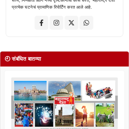
सत्य, निष्पक्षता आणि नव्या दृष्टिकोनाची कास धरत, 'महाराष्ट्र देशा'
प्रत्येक घटनेचं प्रामाणिक रिपोर्टिंग करत आले आहे.
🕘 संबंधित बातम्या