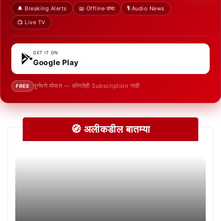
🔔 Breaking Alerts
📖 Offline वाचा
🎙️ Audio News
📺 Live TV
GET IT ON
Google Play
पूर्णपणे मोफत — कोणतेही Subscription नाही
FREE
🧭 अलीकडील बातम्या