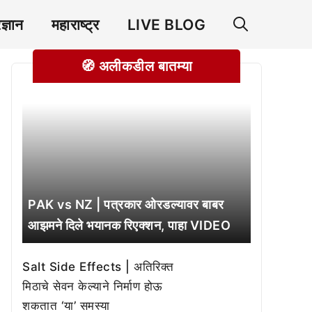
रज्ञान
महाराष्ट्र
LIVE BLOG
🧭 अलीकडील बातम्या
PAK vs NZ | पत्रकार ओरडल्यावर बाबर
आझमने दिले भयानक रिएक्शन, पाहा VIDEO
Salt Side Effects | अतिरिक्त
मिठाचे सेवन केल्याने निर्माण होऊ
शकतात ‘या’ समस्या