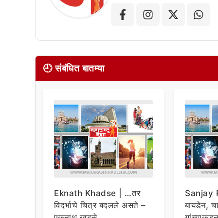
🕘 संबंधित बातम्या
Eknath Khadse | …तर
Sanjay R
विदर्भाचे चित्र बदलले असते –
बायडेन, चार
एकनाथ खडसे
यांच्याकडू