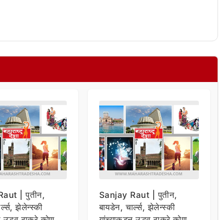
aut | पुतीन,
Sanjay Raut | पुतीन,
्ल्स, झेलेन्स्की
बायडेन, चार्ल्स, झेलेन्स्की
न उद्धव ठाकरे कोण
यांच्याकडून उद्धव ठाकरे कोण