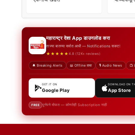
विचारणा ;
महाराष्ट्र देशा App डाउनलोड करा
ताज्या बातम्या सर्वात आधी — Notifications सकट!
★★★★★
4.8 (12K+ reviews)
🔔 Breaking Alerts
📖 Offline वाचा
🎙️ Audio News
📺 
GET IT ON
DOWNLOAD ON T
Google Play
App Store
पूर्णपणे मोफत — कोणतेही Subscription नाही
FREE