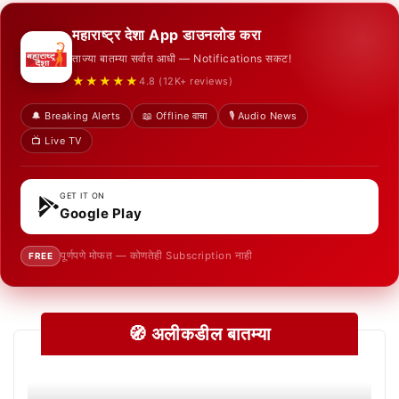
महाराष्ट्र देशा App डाउनलोड करा
ताज्या बातम्या सर्वात आधी — Notifications सकट!
★★★★★
4.8 (12K+ reviews)
🔔 Breaking Alerts
📖 Offline वाचा
🎙️ Audio News
📺 Live TV
GET IT ON
Google Play
पूर्णपणे मोफत — कोणतेही Subscription नाही
FREE
🧭 अलीकडील बातम्या