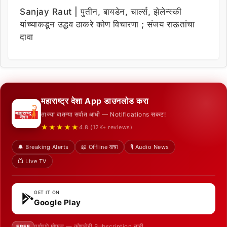
Sanjay Raut | पुतीन, बायडेन, चार्ल्स, झेलेन्स्की
यांच्याकडून उद्धव ठाकरे कोण विचारणा ; संजय राऊतांचा
दावा
महाराष्ट्र देशा App डाउनलोड करा
ताज्या बातम्या सर्वात आधी — Notifications सकट!
★★★★★
4.8 (12K+ reviews)
🔔 Breaking Alerts
📖 Offline वाचा
🎙️ Audio News
📺 Live TV
GET IT ON
Google Play
पूर्णपणे मोफत — कोणतेही Subscription नाही
FREE