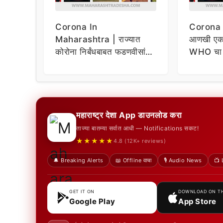
Corona In
Corona A
Maharashtra | राज्यात
आणखी एक 
कोरोना निर्बंधबाबत फडणवीसांची
WHO चा 
मोठी घोषणा, म्हणाले…
महाराष्ट्र देशा App डाउनलोड करा
ताज्या बातम्या सर्वात आधी — Notifications सकट!
★★★★★
4.8 (12K+ reviews)
🔔 Breaking Alerts
📖 Offline वाचा
🎙️ Audio News
📺 
GET IT ON
DOWNLOAD ON T
Google Play
App Store