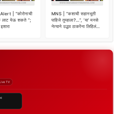
lert | “कोरोनाची
MNS | “कशाची सहानभूती
लाट येऊ शकते “;
पाहिजे तुम्हाला?…”, ‘या’ मनसे
इशारा
नेत्याने उद्धव ठाकरेंना लिहिलं
पत्र
Live TV
HE