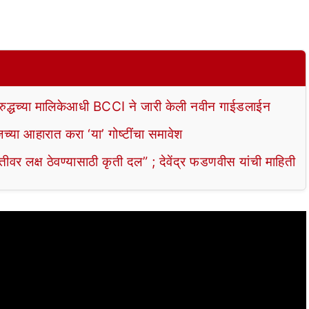
रुद्धच्या मालिकेआधी BCCI ने जारी केली नवीन गाईडलाईन
या आहारात करा ‘या’ गोष्टींचा समावेश
 लक्ष ठेवण्यासाठी कृती दल” ; देवेंद्र फडणवीस यांची माहिती