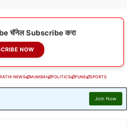
ube चॅनेल Subscribe करा
SCRIBE NOW
RATHI NEWS
MUMBAI
POLITICS
PUNE
SPORTS
Join Now