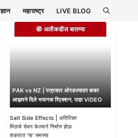
रज्ञान
महाराष्ट्र
LIVE BLOG
🧭 अलीकडील बातम्या
PAK vs NZ | पत्रकार ओरडल्यावर बाबर
आझमने दिले भयानक रिएक्शन, पाहा VIDEO
Salt Side Effects | अतिरिक्त
मिठाचे सेवन केल्याने निर्माण होऊ
शकतात ‘या’ समस्या