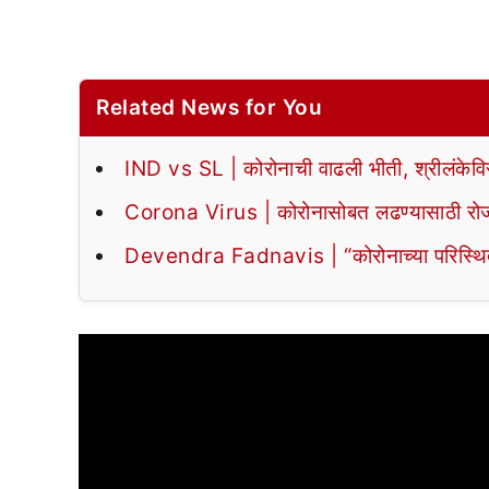
Related News for You
IND vs SL | कोरोनाची वाढली भीती, श्रीलंकेवि
Corona Virus | कोरोनासोबत लढण्यासाठी रोजच्
Devendra Fadnavis | “कोरोनाच्या परिस्थितीवर