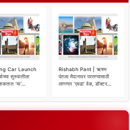
ng Car Launch
Rishabh Pant | ऋषभ
र्षाच्या सुरुवातीला
पंतला मैदानावर परतण्यासाठी
शकतात ‘या’
लागणार ‘एवढा’ वेळ, डॉक्टर
कार
म्हणाले…