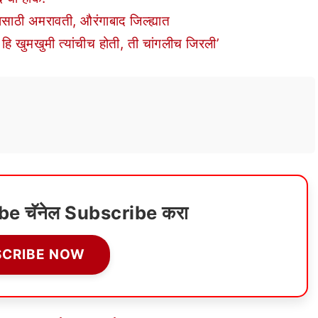
यासाठी अमरावती, औरंगाबाद जिल्ह्यात
ि खुमखुमी त्यांचीच होती, ती चांगलीच जिरली’
ube चॅनेल Subscribe करा
SCRIBE NOW