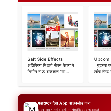
Salt Side Effects |
Upcomi
अतिरिक्त मिठाचे सेवन केल्याने
| पुढच्या व
निर्माण होऊ शकतात ‘या’
लाँच होऊ 
समस्या
धमाकेदार 
महाराष्ट्र देशा App डाउनलोड करा
ताज्या बातम्या सर्वात आधी — Notifications सकट!