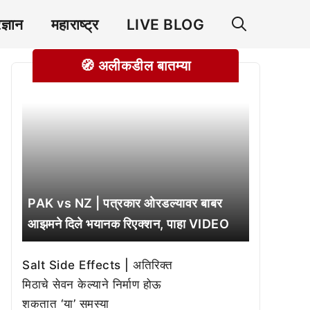
रज्ञान
महाराष्ट्र
LIVE BLOG
🧭 अलीकडील बातम्या
PAK vs NZ | पत्रकार ओरडल्यावर बाबर
आझमने दिले भयानक रिएक्शन, पाहा VIDEO
Salt Side Effects | अतिरिक्त
मिठाचे सेवन केल्याने निर्माण होऊ
शकतात ‘या’ समस्या