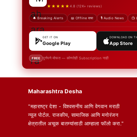
★★★★★
4.8 (12K+ reviews)
🔔 Breaking Alerts
📖 Offline वाचा
🎙️ Audio News
📺 
GET IT ON
DOWNLOAD ON T
Google Play
App Store
पूर्णपणे मोफत — कोणतेही Subscription नाही
FREE
Maharashtra Desha
"महाराष्ट्र देशा - विश्वसनीय आणि वेगवान मराठी
न्यूज पोर्टल. राजकीय, सामाजिक आणि मनोरंजन
क्षेत्रातील अचूक बातम्यांसाठी आम्हाला फॉलो करा."