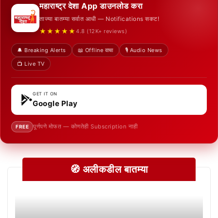
महाराष्ट्र देशा App डाउनलोड करा
ताज्या बातम्या सर्वात आधी — Notifications सकट!
★★★★★
4.8 (12K+ reviews)
🔔 Breaking Alerts
📖 Offline वाचा
🎙️ Audio News
📺 Live TV
GET IT ON
Google Play
पूर्णपणे मोफत — कोणतेही Subscription नाही
FREE
🧭 अलीकडील बातम्या