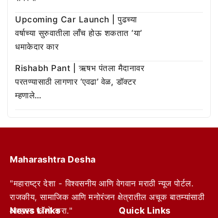
Upcoming Car Launch | पुढच्या
वर्षाच्या सुरुवातीला लाँच होऊ शकतात ‘या’
धमाकेदार कार
Rishabh Pant | ऋषभ पंतला मैदानावर
परतण्यासाठी लागणार ‘एवढा’ वेळ, डॉक्टर
म्हणाले…
Maharashtra Desha
"महाराष्ट्र देशा - विश्वसनीय आणि वेगवान मराठी न्यूज पोर्टल.
राजकीय, सामाजिक आणि मनोरंजन क्षेत्रातील अचूक बातम्यांसाठी
News Links
Quick Links
आम्हाला फॉलो करा."