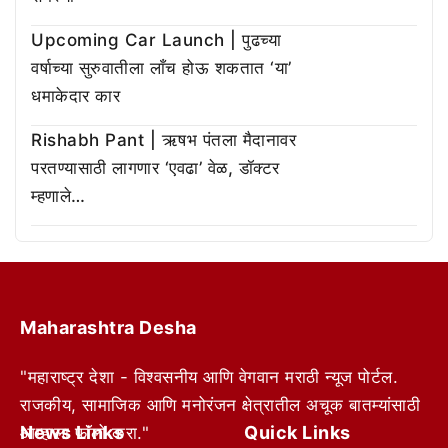
Upcoming Car Launch | पुढच्या
वर्षाच्या सुरुवातीला लाँच होऊ शकतात ‘या’
धमाकेदार कार
Rishabh Pant | ऋषभ पंतला मैदानावर
परतण्यासाठी लागणार ‘एवढा’ वेळ, डॉक्टर
म्हणाले…
Maharashtra Desha
"महाराष्ट्र देशा - विश्वसनीय आणि वेगवान मराठी न्यूज पोर्टल.
राजकीय, सामाजिक आणि मनोरंजन क्षेत्रातील अचूक बातम्यांसाठी
News Links
Quick Links
आम्हाला फॉलो करा."