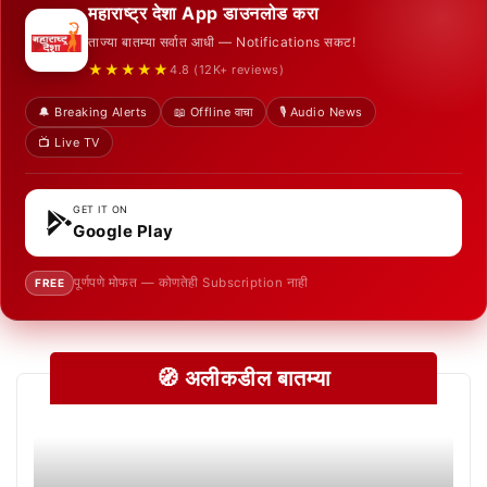
महाराष्ट्र देशा App डाउनलोड करा
ताज्या बातम्या सर्वात आधी — Notifications सकट!
★★★★★
4.8 (12K+ reviews)
🔔 Breaking Alerts
📖 Offline वाचा
🎙️ Audio News
📺 Live TV
GET IT ON
Google Play
पूर्णपणे मोफत — कोणतेही Subscription नाही
FREE
🧭 अलीकडील बातम्या