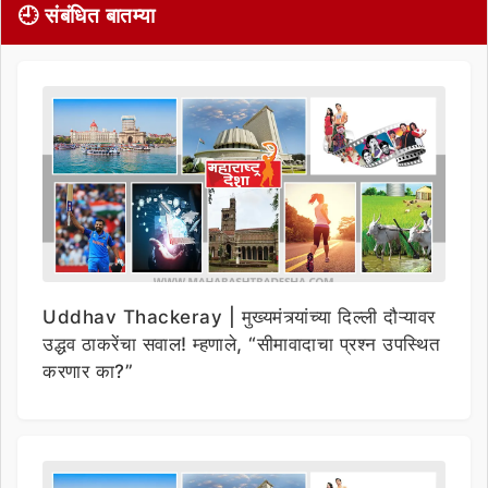
🕘 संबंधित बातम्या
Uddhav Thackeray | मुख्यमंत्र्यांच्या दिल्ली दौऱ्यावर
उद्धव ठाकरेंचा सवाल! म्हणाले, “सीमावादाचा प्रश्न उपस्थित
करणार का?”