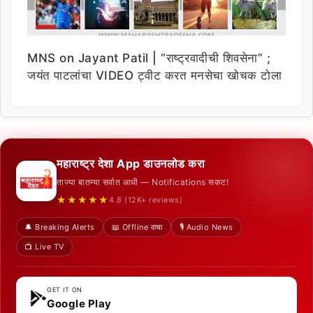
MNS on Jayant Patil | “राष्ट्रवादीची शिवसेना” ;
जयंत पाटलांचा VIDEO ट्वीट करत मनसेचा खोचक टोला
महाराष्ट्र देशा App डाउनलोड करा
ताज्या बातम्या सर्वात आधी — Notifications सकट!
★★★★★
4.8 (12K+ reviews)
🔔 Breaking Alerts
📖 Offline वाचा
🎙️ Audio News
📺 Live TV
GET IT ON
Google Play