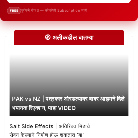
पूर्णपणे मोफत — कोणतेही Subscription नाही
FREE
🧭 अलीकडील बातम्या
PAK vs NZ | पत्रकार ओरडल्यावर बाबर आझमने दिले
भयानक रिएक्शन, पाहा VIDEO
Salt Side Effects | अतिरिक्त मिठाचे
सेवन केल्याने निर्माण होऊ शकतात ‘या’