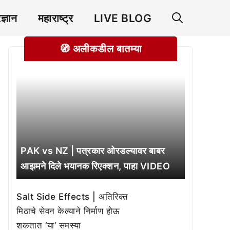
रज्ञान
महाराष्ट्र
LIVE BLOG
🧭 अलीकडील बातम्या
PAK vs NZ | पत्रकार ओरडल्यावर बाबर
आझमने दिले भयानक रिएक्शन, पाहा VIDEO
Salt Side Effects | अतिरिक्त
मिठाचे सेवन केल्याने निर्माण होऊ
शकतात ‘या’ समस्या