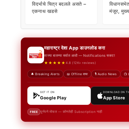
विदर्भाचे चित्र बदलले असते –
विधानसभेत
एकनाथ खडसे
मंजूर, मुख
मंत्रिमंडळ
कक्षेत
महाराष्ट्र देशा App डाउनलोड करा
ताज्या बातम्या सर्वात आधी — Notifications सकट!
★★★★★
4.8 (12K+ reviews)
🔔 Breaking Alerts
📖 Offline वाचा
🎙️ Audio News
📺 
GET IT ON
DOWNLOAD ON T
Google Play
App Store
पूर्णपणे मोफत — कोणतेही Subscription नाही
FREE