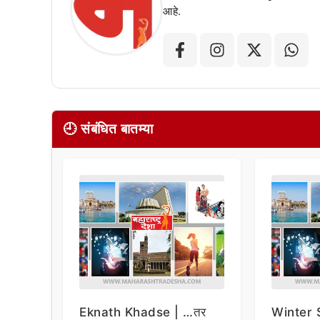
आहे.
🕘 संबंधित बातम्या
Eknath Khadse | …तर
Winter 