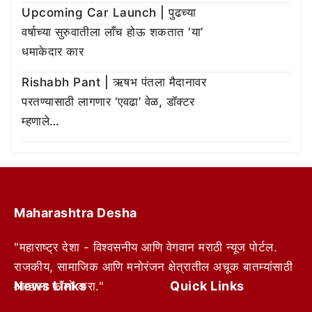
Upcoming Car Launch | पुढच्या
वर्षाच्या सुरुवातीला लाँच होऊ शकतात ‘या’
धमाकेदार कार
Rishabh Pant | ऋषभ पंतला मैदानावर
परतण्यासाठी लागणार ‘एवढा’ वेळ, डॉक्टर
म्हणाले…
Maharashtra Desha
"महाराष्ट्र देशा - विश्वसनीय आणि वेगवान मराठी न्यूज पोर्टल.
राजकीय, सामाजिक आणि मनोरंजन क्षेत्रातील अचूक बातम्यांसाठी
News Links
Quick Links
आम्हाला फॉलो करा."