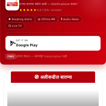
ताज्या बातम्या सर्वात आधी — Notifications सकट!
★★★★★
4.8 (12K+ reviews)
🔔 Breaking Alerts
📖 Offline वाचा
🎙️ Audio News
📺 Live TV
GET IT ON
Google Play
पूर्णपणे मोफत — कोणतेही Subscription नाही
FREE
🧭 अलीकडील बातम्या