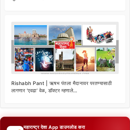
Rishabh Pant | ऋषभ पंतला मैदानावर परतण्यासाठी
लागणार ‘एवढा’ वेळ, डॉक्टर म्हणाले…
महाराष्ट्र देशा App डाउनलोड करा