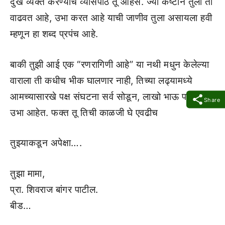
दुख व्यक्त करण्याचे व्यासपीठ तू आहेस. ज्या कष्टाने तुला ती
वाढवत आहे, उभा करत आहे याची जाणीव तुला असायला हवी
म्हणून हा शब्द प्रपंच आहे.
बाकी तुझी आई एक “रणरागिणी आहे” या नथी मधुन केलेल्या
वाराला ती कधीच भीक घालणार नाही, तिच्या लढ्यामध्ये
आमच्यासारखे पक्ष संघटना सर्व सोडून, लाखो भाऊ पाठीशी
Share
उभा आहेत. फक्त तू तिची काळजी घे एवढीच
तुझ्याकडून अपेक्षा….
तुझा मामा,
प्रा. शिवराज बांगर पाटील.
बीड…