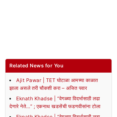
Related News for You
Ajit Pawar | TET घोटाळा आमच्या काळात
झाला असले तरी चौकशी करा – अजित पवार
Eknath Khadse | “वेगळ्या विदर्भासाठी लढा
देणारे नेते…” ; एकनाथ खडसेंची फडणवीसांना टोला
Eknath Khadse | “वेगळ्या विदर्भासाठी लढा