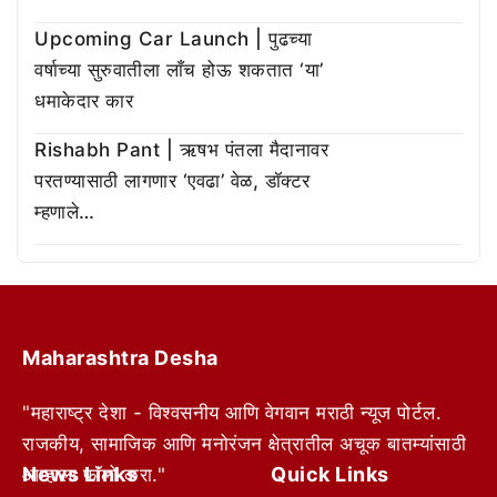
Upcoming Car Launch | पुढच्या
वर्षाच्या सुरुवातीला लाँच होऊ शकतात ‘या’
धमाकेदार कार
Rishabh Pant | ऋषभ पंतला मैदानावर
परतण्यासाठी लागणार ‘एवढा’ वेळ, डॉक्टर
म्हणाले…
Maharashtra Desha
"महाराष्ट्र देशा - विश्वसनीय आणि वेगवान मराठी न्यूज पोर्टल.
राजकीय, सामाजिक आणि मनोरंजन क्षेत्रातील अचूक बातम्यांसाठी
News Links
Quick Links
आम्हाला फॉलो करा."