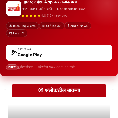
महाराष्ट्र देशा App डाउनलोड करा
ताज्या बातम्या सर्वात आधी — Notifications सकट!
★★★★★
4.8 (12K+ reviews)
🔔 Breaking Alerts
📖 Offline वाचा
🎙️ Audio News
📺 Live TV
GET IT ON
Google Play
पूर्णपणे मोफत — कोणतेही Subscription नाही
FREE
🧭 अलीकडील बातम्या