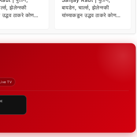
aut | पुतीन,
Sanjay Raut | पुतीन,
्ल्स, झेलेन्स्की
बायडेन, चार्ल्स, झेलेन्स्की
न उद्धव ठाकरे कोण
यांच्याकडून उद्धव ठाकरे कोण
 संजय राऊतांचा दावा
विचारणा ; संजय राऊतांचा दावा
Live TV
HE