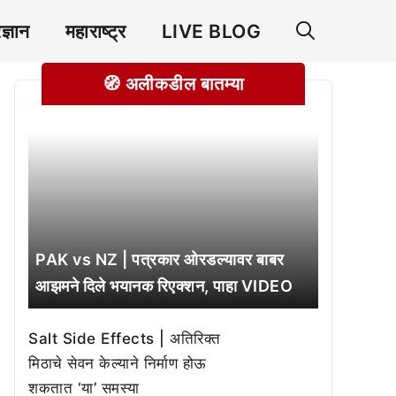
रज्ञान
महाराष्ट्र
LIVE BLOG
🧭 अलीकडील बातम्या
PAK vs NZ | पत्रकार ओरडल्यावर बाबर
आझमने दिले भयानक रिएक्शन, पाहा VIDEO
Salt Side Effects | अतिरिक्त
मिठाचे सेवन केल्याने निर्माण होऊ
शकतात ‘या’ समस्या