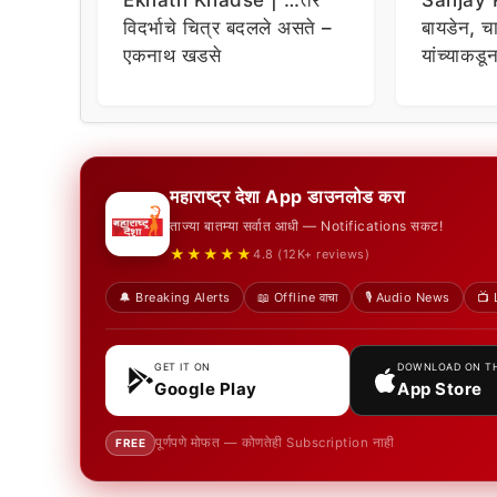
Eknath Khadse | …तर
Sanjay R
विदर्भाचे चित्र बदलले असते –
बायडेन, चार
एकनाथ खडसे
यांच्याकडू
विचारणा ;
महाराष्ट्र देशा App डाउनलोड करा
ताज्या बातम्या सर्वात आधी — Notifications सकट!
★★★★★
4.8 (12K+ reviews)
🔔 Breaking Alerts
📖 Offline वाचा
🎙️ Audio News
📺 
GET IT ON
DOWNLOAD ON T
Google Play
App Store
पूर्णपणे मोफत — कोणतेही Subscription नाही
FREE