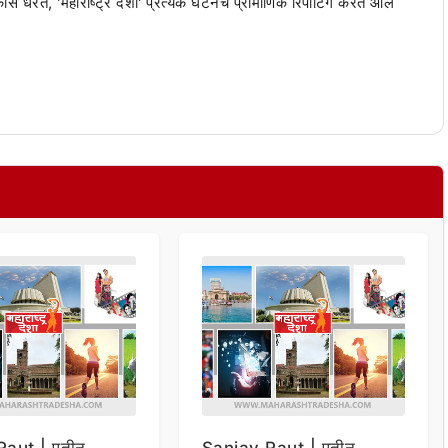
 कास धरत, 'महाराष्ट्र देशा' प्रत्येक घटनेचं प्रामाणिक रिपोर्टिंग करत आले