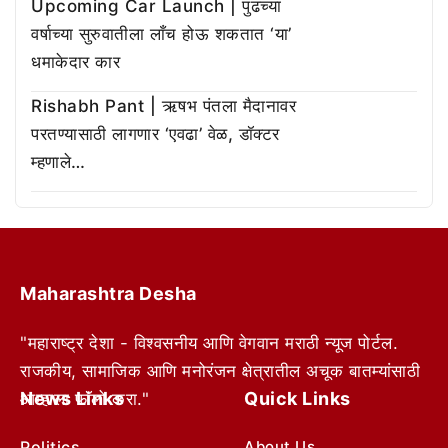
Upcoming Car Launch | पुढच्या
वर्षाच्या सुरुवातीला लाँच होऊ शकतात ‘या’
धमाकेदार कार
Rishabh Pant | ऋषभ पंतला मैदानावर
परतण्यासाठी लागणार ‘एवढा’ वेळ, डॉक्टर
म्हणाले…
Maharashtra Desha
"महाराष्ट्र देशा - विश्वसनीय आणि वेगवान मराठी न्यूज पोर्टल.
राजकीय, सामाजिक आणि मनोरंजन क्षेत्रातील अचूक बातम्यांसाठी
News Links
Quick Links
आम्हाला फॉलो करा."
Politics
About Us