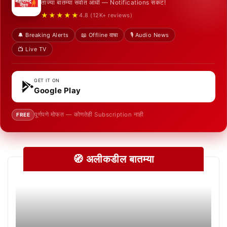
ताज्या बातम्या सर्वात आधी — Notifications सकट!
★★★★★
4.8 (12K+ reviews)
🔔 Breaking Alerts
📖 Offline वाचा
🎙️ Audio News
📺 Live TV
GET IT ON
Google Play
पूर्णपणे मोफत — कोणतेही Subscription नाही
FREE
🧭 अलीकडील बातम्या