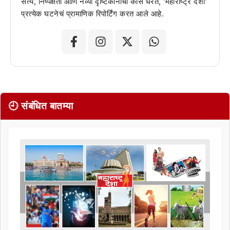
सत्य, निष्पक्षता आणि नव्या दृष्टिकोनाची कास धरत, 'महाराष्ट्र देशा'
प्रत्येक घटनेचं प्रामाणिक रिपोर्टिंग करत आले आहे.
🕘 संबंधित बातम्या