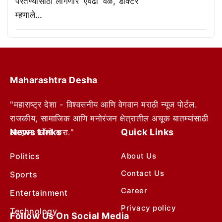
परतण्यासाठी लागणार ‘एवढा’ वेळ, डॉक्टर
म्हणाले…
Maharashtra Desha
"महाराष्ट्र देशा - विश्वसनीय आणि वेगवान मराठी न्यूज पोर्टल.
राजकीय, सामाजिक आणि मनोरंजन क्षेत्रातील अचूक बातम्यांसाठी
News Links
Quick Links
आम्हाला फॉलो करा."
Politics
About Us
Contact Us
Sports
Career
Entertainment
Privacy policy
Technology
Follow Us On Social Media