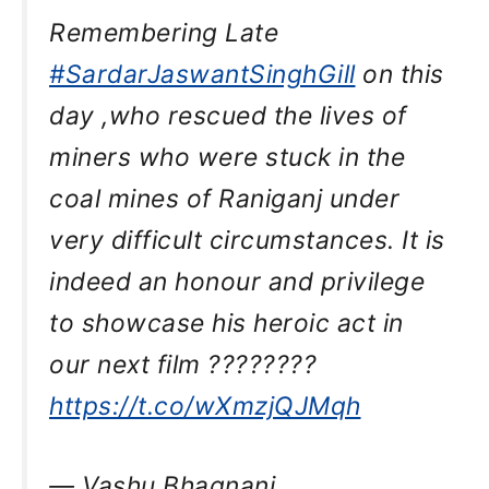
Remembering Late
#SardarJaswantSinghGill
on this
day ,who rescued the lives of
miners who were stuck in the
coal mines of Raniganj under
very difficult circumstances. It is
indeed an honour and privilege
to showcase his heroic act in
our next film ????????
https://t.co/wXmzjQJMqh
— Vashu Bhagnani