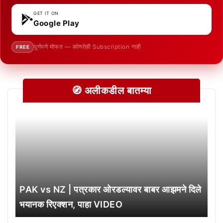
GET IT ON
Google Play
पूर्णपणे मोफत — कोणतेही Subscription नाही
FREE
🧭 अलीकडील बातम्या
PAK vs NZ | पत्रकार ओरडल्यावर बाबर आझमने दिले
भयानक रिएक्शन, पाहा VIDEO