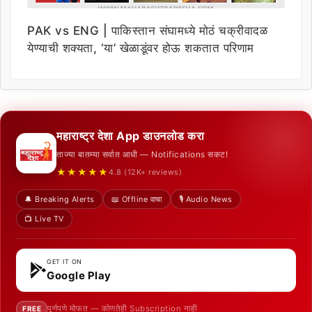
PAK vs ENG | पाकिस्तान संघामध्ये मोठं चक्रीवादळ
येण्याची शक्यता, ‘या’ खेळाडूंवर होऊ शकतात परिणाम
महाराष्ट्र देशा App डाउनलोड करा
ताज्या बातम्या सर्वात आधी — Notifications सकट!
★★★★★
4.8 (12K+ reviews)
🔔 Breaking Alerts
📖 Offline वाचा
🎙️ Audio News
📺 Live TV
GET IT ON
Google Play
पूर्णपणे मोफत — कोणतेही Subscription नाही
FREE