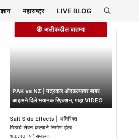
रज्ञान
महाराष्ट्र
LIVE BLOG
🧭 अलीकडील बातम्या
PAK vs NZ | पत्रकार ओरडल्यावर बाबर
आझमने दिले भयानक रिएक्शन, पाहा VIDEO
Salt Side Effects | अतिरिक्त
मिठाचे सेवन केल्याने निर्माण होऊ
शकतात ‘या’ समस्या