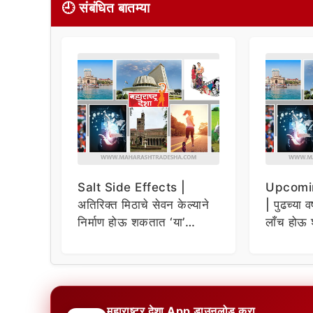
🕘 संबंधित बातम्या
Salt Side Effects |
Upcomi
अतिरिक्त मिठाचे सेवन केल्याने
| पुढच्या व
निर्माण होऊ शकतात ‘या’
लाँच होऊ 
समस्या
धमाकेदार 
महाराष्ट्र देशा App डाउनलोड करा