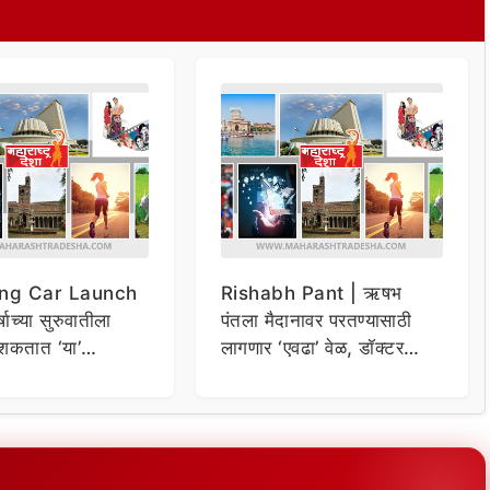
ng Car Launch
Rishabh Pant | ऋषभ
र्षाच्या सुरुवातीला
पंतला मैदानावर परतण्यासाठी
शकतात ‘या’
लागणार ‘एवढा’ वेळ, डॉक्टर
कार
म्हणाले…