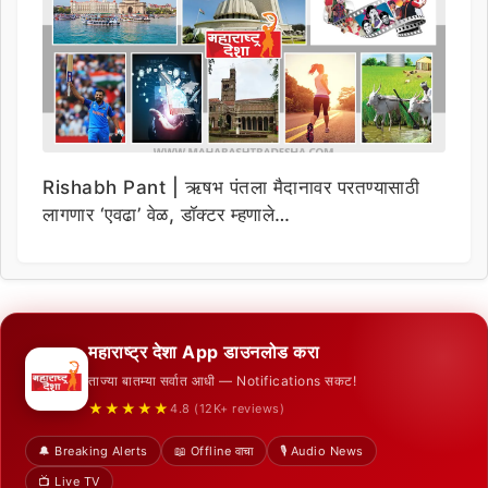
Rishabh Pant | ऋषभ पंतला मैदानावर परतण्यासाठी
लागणार ‘एवढा’ वेळ, डॉक्टर म्हणाले…
महाराष्ट्र देशा App डाउनलोड करा
ताज्या बातम्या सर्वात आधी — Notifications सकट!
★★★★★
4.8 (12K+ reviews)
🔔 Breaking Alerts
📖 Offline वाचा
🎙️ Audio News
📺 Live TV