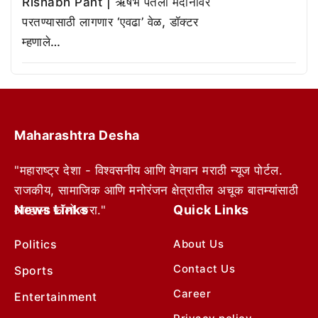
Rishabh Pant | ऋषभ पंतला मैदानावर
परतण्यासाठी लागणार ‘एवढा’ वेळ, डॉक्टर
म्हणाले…
Maharashtra Desha
"महाराष्ट्र देशा - विश्वसनीय आणि वेगवान मराठी न्यूज पोर्टल.
राजकीय, सामाजिक आणि मनोरंजन क्षेत्रातील अचूक बातम्यांसाठी
News Links
Quick Links
आम्हाला फॉलो करा."
Politics
About Us
Contact Us
Sports
Career
Entertainment