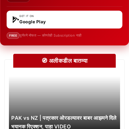
GET IT ON
Google Play
पूर्णपणे मोफत — कोणतेही Subscription नाही
FREE
🧭 अलीकडील बातम्या
PAK vs NZ | पत्रकार ओरडल्यावर बाबर आझमने दिले
भयानक रिएक्शन, पाहा VIDEO