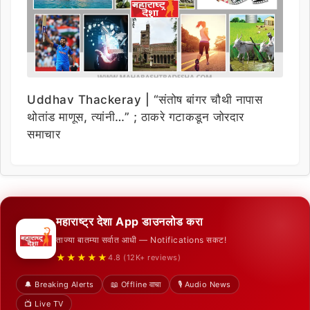
Uddhav Thackeray | “संतोष बांगर चौथी नापास
थोतांड माणूस, त्यांनी…” ; ठाकरे गटाकडून जोरदार
समाचार
महाराष्ट्र देशा App डाउनलोड करा
ताज्या बातम्या सर्वात आधी — Notifications सकट!
★★★★★
4.8 (12K+ reviews)
🔔 Breaking Alerts
📖 Offline वाचा
🎙️ Audio News
📺 Live TV