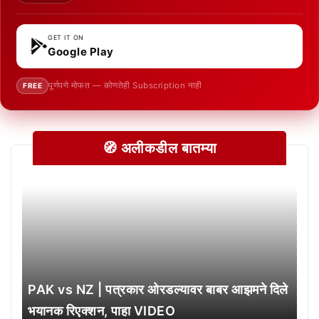
GET IT ON
Google Play
पूर्णपणे मोफत — कोणतेही Subscription नाही
FREE
🧭 अलीकडील बातम्या
PAK vs NZ | पत्रकार ओरडल्यावर बाबर आझमने दिले
भयानक रिएक्शन, पाहा VIDEO